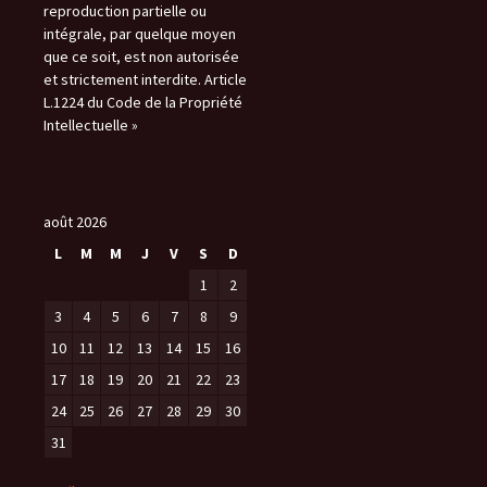
reproduction partielle ou
intégrale, par quelque moyen
que ce soit, est non autorisée
et strictement interdite. Article
L.1224 du Code de la Propriété
Intellectuelle »
août 2026
L
M
M
J
V
S
D
1
2
3
4
5
6
7
8
9
10
11
12
13
14
15
16
17
18
19
20
21
22
23
24
25
26
27
28
29
30
31