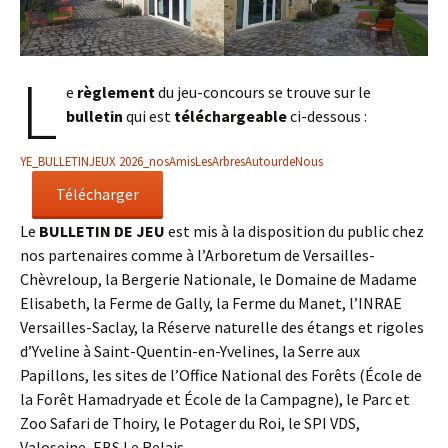
L
e
règlement
du jeu-concours se trouve sur le
bulletin
qui est
téléchargeable
ci-dessous :
YE_BULLETINJEUX 2026_nosAmisLesArbresAutourdeNous
Télécharger
Le
BULLETIN DE JEU
est mis à la disposition du public chez
nos partenaires comme à l’Arboretum de Versailles-
Chèvreloup, la Bergerie Nationale, le Domaine de Madame
Elisabeth, la Ferme de Gally, la Ferme du Manet, l’INRAE
Versailles-Saclay, la Réserve naturelle des étangs et rigoles
d’Yveline à Saint-Quentin-en-Yvelines, la Serre aux
Papillons, les sites de l’Office National des Forêts (École de
la Forêt Hamadryade et École de la Campagne), le Parc et
Zoo Safari de Thoiry, le Potager du Roi, le SPI VDS,
Valoseine, EBS Le Relais,…