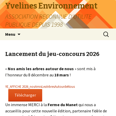
Yvelines Environnement
ASSOCIATION RECONNUE D'UTILITE
PUBLIQUE DEPUIS 1998
Aller
Recherc
Menu
au
contenu
Lancement du jeu-concours 2026
«
Nos amis les arbres autour de nous
» sont mis à
l’honneur du 8 décembre au
18 mars
!
YE_AFFICHE 2026_nosAmisLesArbresAutourdeNous
Télécharger
Un immense MERCI à la
Ferme du Manet
qui nous a
accueillis pour cette nouvelle édition, partenaire fidèle de