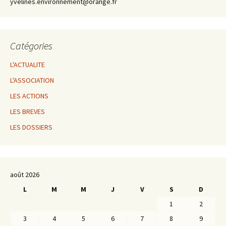
yvelines.environnement@orange.fr
Catégories
L'ACTUALITE
L'ASSOCIATION
LES ACTIONS
LES BREVES
LES DOSSIERS
août 2026
L
M
M
J
V
S
D
1
2
3
4
5
6
7
8
9