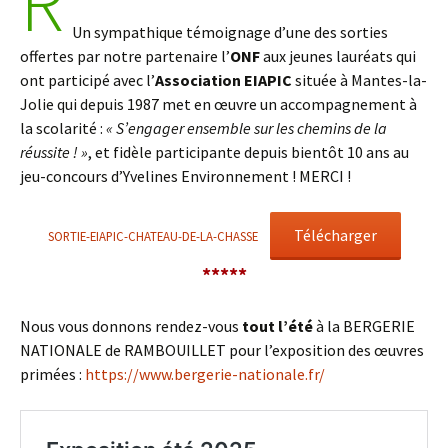
R
Un sympathique témoignage d’une des sorties
offertes par notre partenaire l’
ONF
aux jeunes lauréats qui
ont participé avec l’
Association
EIAPIC
située à Mantes-la-
Jolie qui depuis 1987 met en œuvre un accompagnement à
la scolarité :
« S’engager ensemble sur les chemins de la
réussite ! »
, et fidèle participante depuis bientôt 10 ans au
jeu-concours d’Yvelines Environnement ! MERCI !
Télécharger
SORTIE-EIAPIC-CHATEAU-DE-LA-CHASSE
*****
Nous vous donnons rendez-vous
tout l’été
à la BERGERIE
NATIONALE de RAMBOUILLET pour l’exposition des œuvres
primées :
https://www.bergerie-nationale.fr/