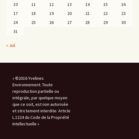
10
11
12
13
14
15
16
17
18
19
20
21
22
23
24
25
26
27
28
29
30
31
« Juil
« ©2016 Yvelines
Environnement. Toute
reproduction partielle ou
intégrale, par quelque moyen
que ce soit, est non autorisée
et strictement interdite. Article
L.1224 du Code de la Propriété
Intellectuelle »