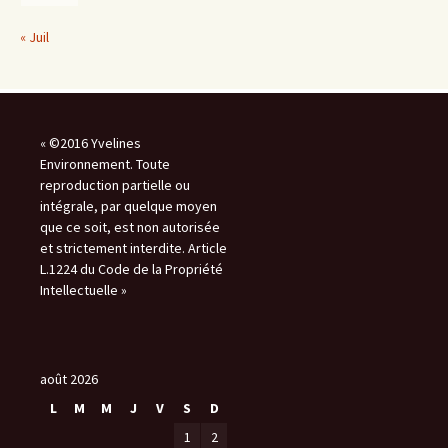
« Juil
« ©2016 Yvelines
Environnement. Toute
reproduction partielle ou
intégrale, par quelque moyen
que ce soit, est non autorisée
et strictement interdite. Article
L.1224 du Code de la Propriété
Intellectuelle »
août 2026
L
M
M
J
V
S
D
1
2