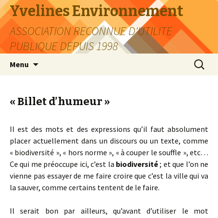
Yvelines Environnement
ASSOCIATION RECONNUE D'UTILITE
PUBLIQUE DEPUIS 1998
Aller
Recherc
Menu
au
contenu
« Billet d’humeur »
Il est des mots et des expressions qu’il faut absolument
placer actuellement dans un discours ou un texte, comme
« biodiversité », « hors norme », « à couper le souffle », etc…
Ce qui me préoccupe ici, c’est la
biodiversité
; et que l’on ne
vienne pas essayer de me faire croire que c’est la ville qui va
la sauver, comme certains tentent de le faire.
Il serait bon par ailleurs, qu’avant d’utiliser le mot