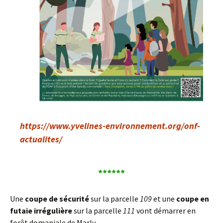
https://www.yvelines-environnement.org/onf-
actualites/
******
Une
coupe de sécurité
sur la parcelle
109
et une
coupe en
futaie irrégulière
sur la parcelle
111
vont démarrer en
forêt domaniale de Marly.