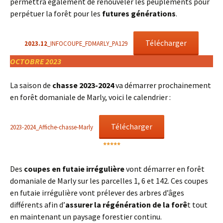
permettra également de renouveler les peuplements pour
perpétuer la forêt pour les
futures générations
.
Télécharger
2023.12
_INFOCOUPE_FDMARLY_PA129
OCTOBRE 2023
La saison de
chasse 2023-2024
va démarrer prochainement
en forêt domaniale de Marly, voici le calendrier :
Télécharger
2023-2024_Affiche-chasse-Marly
*****
Des
coupes en futaie irrégulière
vont démarrer en forêt
domaniale de Marly sur les parcelles 1, 6 et 142. Ces coupes
en futaie irrégulière vont prélever des arbres d’âges
différents afin d’
assurer la régénération de la forê
t tout
en maintenant un paysage forestier continu.