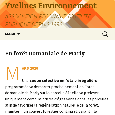
Yvelines Environnement
ASSOCIATION RECONNUE D'UTILITE
PUBLIQUE DEPUIS 1998
Aller
Recherc
Menu
au
contenu
En forêt Domaniale de Marly
M
ARS 2026
Une
coupe sélective en futaie irrégulière
programmée va démarrer prochainement en Forêt
domaniale de Marly sur la parcelle 81 : elle va prélever
uniquement certains arbres d’âges variés dans les parcelles,
afin de favoriser la régénération naturelle de la forêt,
maintenir un couvert forestier continu et garantir la