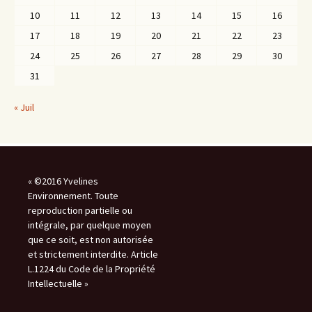
10
11
12
13
14
15
16
17
18
19
20
21
22
23
24
25
26
27
28
29
30
31
« Juil
« ©2016 Yvelines
Environnement. Toute
reproduction partielle ou
intégrale, par quelque moyen
que ce soit, est non autorisée
et strictement interdite. Article
L.1224 du Code de la Propriété
Intellectuelle »