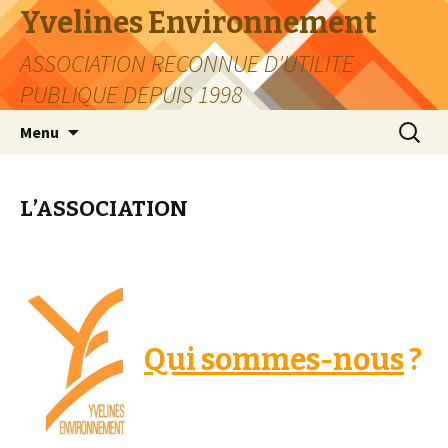
Yvelines Environnement
ASSOCIATION RECONNUE D'UTILITE
PUBLIQUE DEPUIS 1998
Aller
Recherc
Menu
au
contenu
L’ASSOCIATION
Qui sommes-nous
?