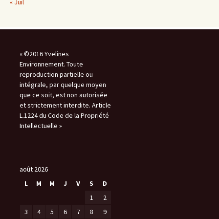
« Juil
« ©2016 Yvelines
Environnement. Toute
reproduction partielle ou
intégrale, par quelque moyen
que ce soit, est non autorisée
et strictement interdite. Article
L.1224 du Code de la Propriété
Intellectuelle »
août 2026
L
M
M
J
V
S
D
1
2
3
4
5
6
7
8
9