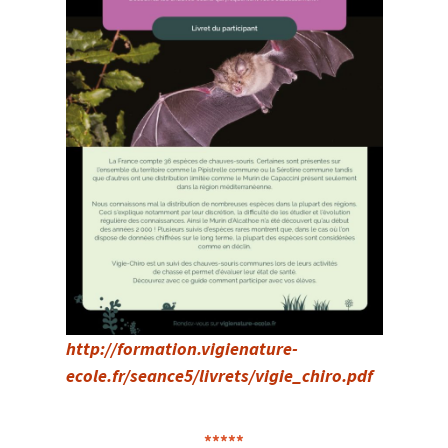
http://formation.vigienature-
ecole.fr/seance5/livrets/vigie_chiro.pdf
*****