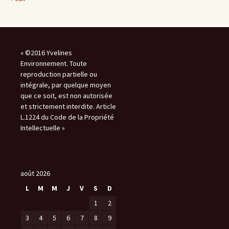
« ©2016 Yvelines
Environnement. Toute
reproduction partielle ou
intégrale, par quelque moyen
que ce soit, est non autorisée
et strictement interdite. Article
L.1224 du Code de la Propriété
Intellectuelle »
août 2026
L
M
M
J
V
S
D
1
2
3
4
5
6
7
8
9