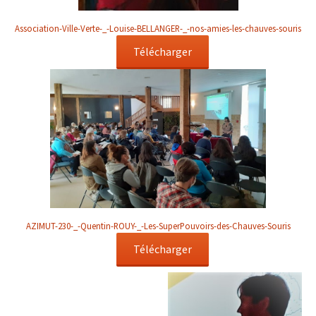
Association-Ville-Verte-_-Louise-BELLANGER-_-nos-amies-les-chauves-souris
Télécharger
AZIMUT-230-_-Quentin-ROUY-_-Les-SuperPouvoirs-des-Chauves-Souris
Télécharger