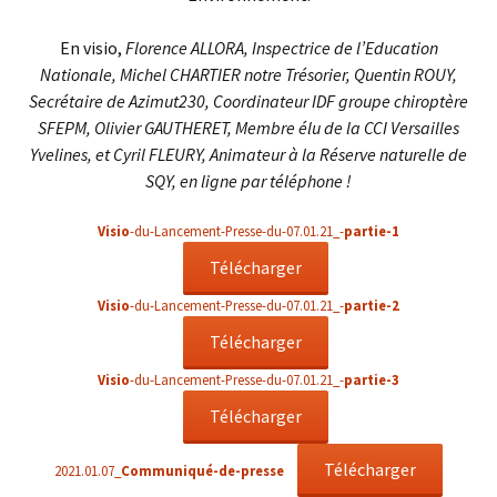
En visio,
Florence ALLORA, Inspectrice de l’Education
Nationale, Michel CHARTIER notre Trésorier, Quentin ROUY,
Secrétaire de Azimut230, Coordinateur IDF groupe chiroptère
SFEPM, Olivier GAUTHERET, Membre élu de la CCI Versailles
Yvelines, et Cyril FLEURY, Animateur à la Réserve naturelle de
SQY, en ligne par téléphone !
Visio
-du-Lancement-Presse-du-07.01.21_-
partie-1
Télécharger
Visio
-du-Lancement-Presse-du-07.01.21_-
partie-2
Télécharger
Visio
-du-Lancement-Presse-du-07.01.21_-
partie-3
Télécharger
Télécharger
2021.01.07_
Communiqué-de-presse