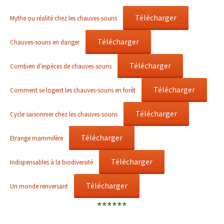
Télécharger
Mythe ou réalité chez les chauves-souris
Télécharger
Chauves-souris en danger
Télécharger
Combien d’espèces de chauves-souris
Télécharger
Comment se logent les chauves-souris en forêt
Télécharger
Cycle saisonnier chez les chauves-souris
Télécharger
Etrange mammifère
Télécharger
Indispensables à la biodiversité
Télécharger
Un monde renversant
******