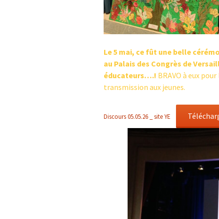
Le 5 mai, ce fût une belle céré
au Palais des Congrès de Versai
éducateurs….!
BRAVO à eux pour l
transmission aux jeunes.
Téléchar
Discours 05.05.26 _ site YE