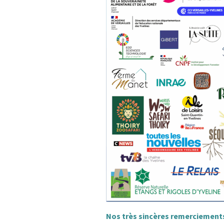
L’Arche des petites
La m
bêtes de Thoiry
Sour
« Sauvez la Planète »
Conf
Nucl
Sensibilisation des
industriels
Le d
Grig
Le S
ZAC 
Quid
de ch
Rappe
Vers 
des 
Nos très sincères remerciements
admi