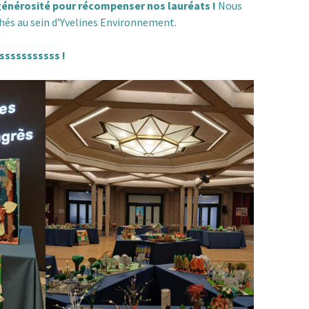
reconquérir
 générosité pour récompenser nos lauréats !
Nous
és au sein d’Yvelines Environnement.
méfaits des
phones portables
« La transition
énergétique : pourquoi,
comment ? »
ssssssssss !
GIEC, bientôt le fin de
l’hystérie ? par Claude
BRASSEUR