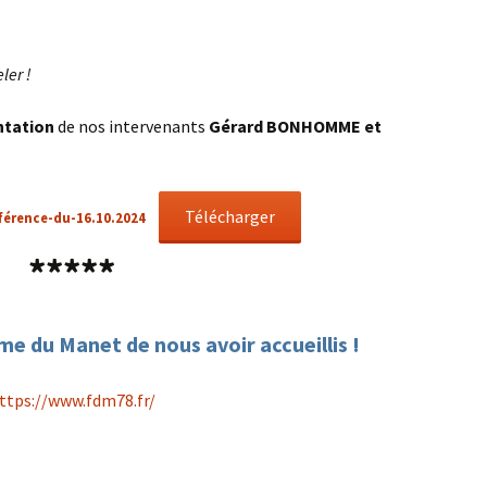
reconquérir
méfaits des
phones portables
« La transition
énergétique : pourquoi,
ler !
comment ? »
ntation
de nos intervenants
Gérard BONHOMME et
GIEC, bientôt le fin de
l’hystérie ? par Claude
BRASSEUR
Télécharger
érence-du-16.10.2024
*****
e du Manet de nous avoir accueillis !
ttps://www.fdm78.fr/