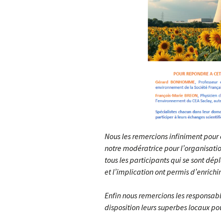
L’Arche des petites
La m
bêtes de Thoiry
Sour
« Sauvez la Planète »
Conf
Nucl
Sensibilisation des
industriels
Le d
Grig
Le 
ZAC 
Nous les remercions infiniment pour c
notre modératrice pour l’organisatio
Quid
de c
tous les participants qui se sont dé
et l’implication ont permis d’enrichir
Rapp
Enfin nous remercions les responsab
Vers
disposition leurs superbes locaux po
des
admi