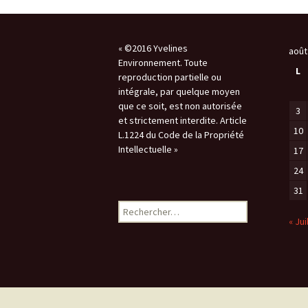
« ©2016 Yvelines
août
Environnement. Toute
L
reproduction partielle ou
intégrale, par quelque moyen
que ce soit, est non autorisée
3
et strictement interdite. Article
10
L.1224 du Code de la Propriété
Intellectuelle »
17
24
31
Rechercher :
« Jui