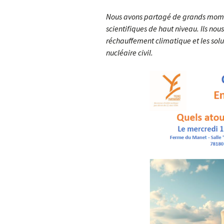
Environnement
St G
Nous avons partagé de grands momen
AG 2026 & RM 2025
scientifiques de haut niveau. Ils no
Nettoyage de la Nature !
L’ON
réchauffement climatique et les so
Adhésion
nucléaire civil.
Les animations du « Pôle
Pla
Sciences & Nature »
Hommages
STOP
Soutien aux associations
membres
Atla
com
Les enquêtes publiques
Inon
Visite guidée de
Vall
l’Arboretum
Sauv
Les Serres Botaniques
déco
de Chèvreloup
faïe
!
La saga des hirondelles
rustiques
Rac