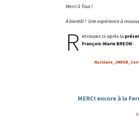
Merci à Tous !
Les 
télé
A bientôt ! Une expérience à renouve
R
etrouvez ci-après la
prése
François-Marie BREON
:
Nucléaire_JMBGB_Conf
MERCI encore à la Ferm
h