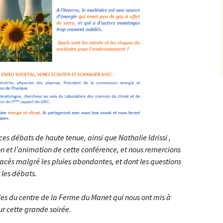
inute Chauves-
Germain-en-Laye
is
Le D
Louveciennes et son
En Forêt Domaniale de
Énergies Renouvelables
Réorganisation du verge
Aqueduc
Enquête publique à Triel
Versailles
français
érence sur le
sur Seine…
éaire
Bio Yvelines Services
« L’Homme contre la
Enquête publique à
Le Traitement de l’Eau
Nature »
ossier EOLIEN
Maurepas…
Victoire inédite !
Projet de Plan Climat Air
Energie Territorial
Comment fonctionne
Histoire de l’eau dans les
non 2000
une usine d’épuration ?
Le Domaine de Grignon
Yvelines
réquisitionné
Le Domaine de Pion
SDRIF-E
L’eau, élément
Natura 2000…
indispensable
de Satory Ouest
Signature de la Charte de
es débats de haute tenue, ainsi que Nathalie Idrissi ,
la ZPNAF
n et l’animation de cette conférence, et nous remercions
 des terres excavées
hantier ?
placés malgré les pluies abondantes, et dont les questions
Thoiry : la méthanisation
 les débats.
el des sites classés
Déchets nucléaires : la
belle histoire de CIGEO
les du centre de la Ferme du Manet qui nous ont mis à
 une simplification
ur cette grande soirée
.
 démarches
nistratives…
Versailles, une nature à