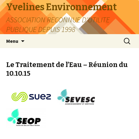
Yvelines Environnement
ASSOCIATION RECONNUE D'UTILITE
PUBLIQUE DEPUIS 1998
Aller
Recherc
Menu
au
contenu
Le Traitement de l’Eau – Réunion du
10.10.15