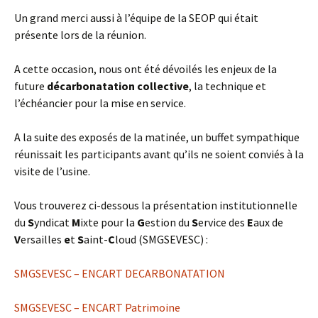
Un grand merci aussi à l’équipe de la SEOP qui était
présente lors de la réunion.
A cette occasion, nous ont été dévoilés les enjeux de la
future
décarbonatation collective
, la technique et
l’échéancier pour la mise en service.
A la suite des exposés de la matinée, un buffet sympathique
réunissait les participants avant qu’ils ne soient conviés à la
visite de l’usine.
Vous trouverez ci-dessous la présentation institutionnelle
du
S
yndicat
M
ixte pour la
G
estion du
S
ervice des
E
aux de
V
ersailles
e
t
S
aint-
C
loud (SMGSEVESC)
:
SMGSEVESC – ENCART DECARBONATATION
SMGSEVESC – ENCART Patrimoine