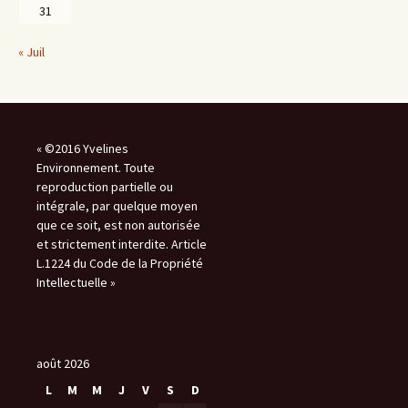
31
« Juil
« ©2016 Yvelines
Environnement. Toute
reproduction partielle ou
intégrale, par quelque moyen
que ce soit, est non autorisée
et strictement interdite. Article
L.1224 du Code de la Propriété
Intellectuelle »
août 2026
L
M
M
J
V
S
D