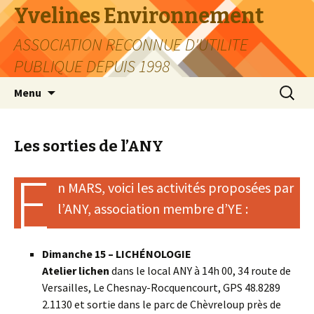
Yvelines Environnement
ASSOCIATION RECONNUE D'UTILITE
PUBLIQUE DEPUIS 1998
Aller
Recherc
Menu
au
contenu
Les sorties de l’ANY
E
n MARS, voici les activités proposées par
l’ANY, association membre d’YE :
Dimanche 15 – LICHÉNOLOGIE
Atelier lichen
dans le local ANY à 14h 00, 34 route de
Versailles, Le Chesnay-Rocquencourt, GPS 48.8289
2.1130 et sortie dans le parc de Chèvreloup près de