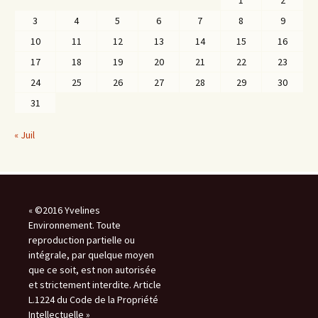
1
2
3
4
5
6
7
8
9
10
11
12
13
14
15
16
17
18
19
20
21
22
23
24
25
26
27
28
29
30
31
« Juil
« ©2016 Yvelines
Environnement. Toute
reproduction partielle ou
intégrale, par quelque moyen
que ce soit, est non autorisée
et strictement interdite. Article
L.1224 du Code de la Propriété
Intellectuelle »