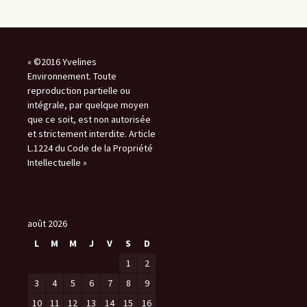
« ©2016 Yvelines
Environnement. Toute
reproduction partielle ou
intégrale, par quelque moyen
que ce soit, est non autorisée
et strictement interdite. Article
L.1224 du Code de la Propriété
Intellectuelle »
août 2026
L
M
M
J
V
S
D
1
2
3
4
5
6
7
8
9
10
11
12
13
14
15
16