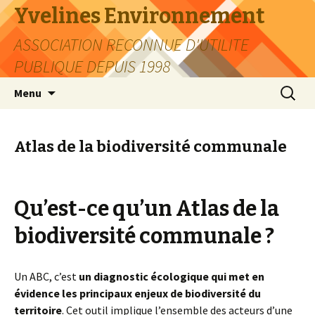
Yvelines Environnement
ASSOCIATION RECONNUE D'UTILITE
PUBLIQUE DEPUIS 1998
Aller
Recherc
Menu
au
contenu
Atlas de la biodiversité communale
Qu’est-ce qu’un Atlas de la
biodiversité communale ?
Un ABC, c’est
un diagnostic écologique qui met en
évidence les principaux enjeux de biodiversité du
territoire
. Cet outil implique l’ensemble des acteurs d’une