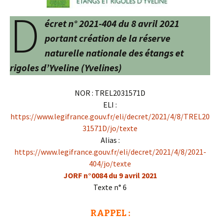
D
écret n° 2021-404 du 8 avril 2021
portant création de la réserve
naturelle nationale des étangs et
rigoles d’Yveline (Yvelines)
NOR : TREL2031571D
ELI :
https://www.legifrance.gouv.fr/eli/decret/2021/4/8/TREL20
31571D/jo/texte
Alias :
https://www.legifrance.gouv.fr/eli/decret/2021/4/8/2021-
404/jo/texte
JORF n°0084 du 9 avril 2021
Texte n° 6
RAPPEL :