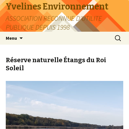
Yvelines Environnement
ASSOCIATION RECONNUE D'UTILITE
PUBLIQUE DEPUIS 1998
Aller
Recherc
Menu
au
contenu
Réserve naturelle Étangs du Roi
Soleil