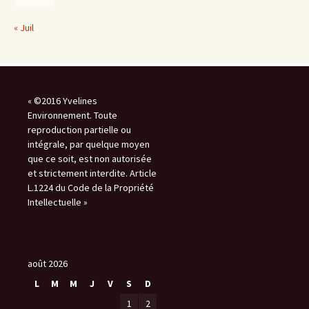
« Juil
« ©2016 Yvelines
Environnement. Toute
reproduction partielle ou
intégrale, par quelque moyen
que ce soit, est non autorisée
et strictement interdite. Article
L.1224 du Code de la Propriété
Intellectuelle »
août 2026
L
M
M
J
V
S
D
1
2