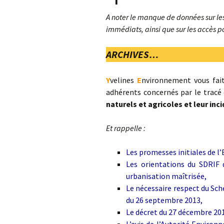
A noter le manque de données sur le
Les 
télé
immédiats, ainsi que sur les accès p
ARCHIVES…
Y
velines
E
nvironnement vous fait
adhérents concernés par le tracé
naturels et agricoles et leur inci
Et rappelle :
Les promesses initiales de l
Les orientations du SDRIF 
urbanisation maîtrisée,
Le nécessaire respect du Sc
du 26 septembre 2013,
Le décret du 27 décembre 201