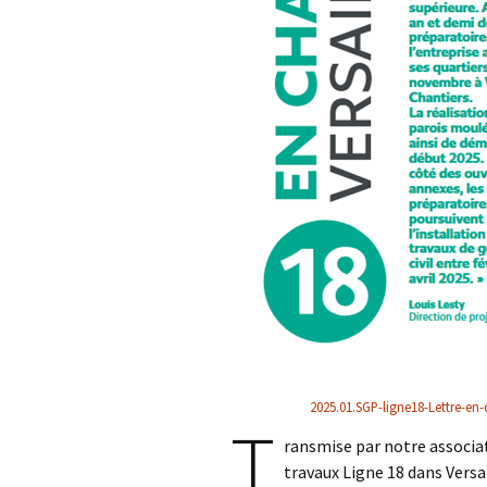
L’Arche des petites
La m
bêtes de Thoiry
Sour
« Sauvez la Planète »
Conf
Nucl
Sensibilisation des
industriels
Le d
Grig
Le 
ZAC 
Quid
de c
Rapp
2025.01.SGP-ligne18-Lettre-en-
T
Vers
ransmise par notre associa
des
travaux Ligne 18 dans Versai
admi