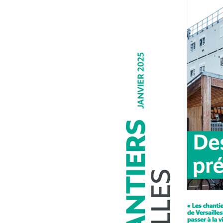
Environnement
St G
AG 2026 & RM 2025
Nettoyage de la Nature !
L’ON
Adhésion
Les animations du « Pôle
Pla
Sciences & Nature »
Hommages
STOP
Soutien aux associations
membres
Atla
com
Les enquêtes publiques
Inon
Visite guidée de
Vall
l’Arboretum
Sauv
Les Serres Botaniques
déco
de Chèvreloup
faïe
!
La saga des hirondelles
rustiques
Rac