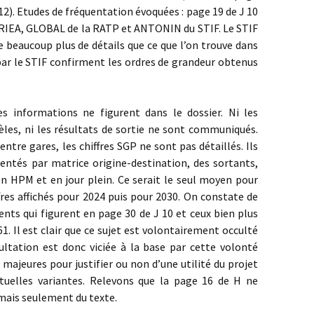
12). Etudes de fréquentation évoquées : page 19 de J 10
DRIEA, GLOBAL de la RATP et ANTONIN du STIF. Le STIF
 beaucoup plus de détails que ce que l’on trouve dans
 par le STIF confirment les ordres de grandeur obtenus
s informations ne figurent dans le dossier. Ni les
les, ni les résultats de sortie ne sont communiqués.
ntre gares, les chiffres SGP ne sont pas détaillés. Ils
ntés par matrice origine-destination, des sortants,
en HPM et en jour plein. Ce serait le seul moyen pour
fres affichés pour 2024 puis pour 2030. On constate de
ents qui figurent en page 30 de J 10 et ceux bien plus
Il est clair que ce sujet est volontairement occulté
ultation est donc viciée à la base par cette volonté
 majeures pour justifier ou non d’une utilité du projet
entuelles variantes. Relevons que la page 16 de H ne
mais seulement du texte.