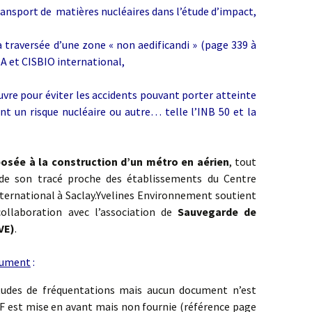
transport de matières nucléaires dans l’étude d’impact,
a traversée d’une zone « non aedificandi » (page 339 à
EA et CISBIO international,
uvre pour éviter les accidents pouvant porter atteinte
nt un risque nucléaire ou autre… telle l’INB 50 et la
osée à la construction d’un métro en aérien
, tout
 de son tracé proche des établissements du Centre
international à Saclay.Yvelines Environnement soutient
ollaboration avec l’association de
Sauvegarde de
VE)
.
cument
:
études de fréquentations mais aucun document n’est
F est mise en avant mais non fournie (référence page