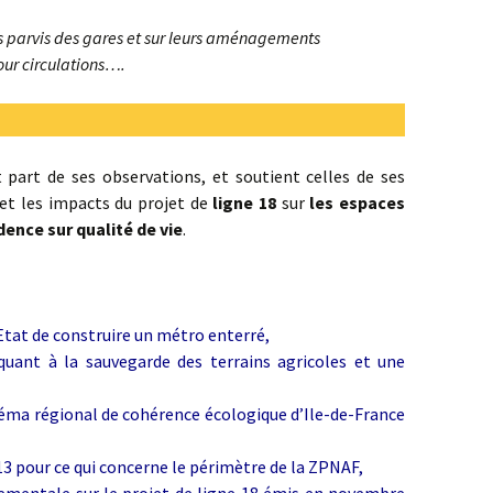
reconquérir
s parvis des gares et sur leurs aménagements
méfaits des
phones portables
« La transition
our circulations….
énergétique : pourquoi,
comment ? »
GIEC, bientôt le fin de
l’hystérie ? par Claude
BRASSEUR
 part de ses observations, et soutient celles de ses
 et les impacts du projet de
ligne 18
sur
les espaces
dence sur qualité de vie
.
’Etat de construire un métro enterré,
quant à la sauvegarde des terrains agricoles et une
héma régional de cohérence écologique d’Ile-de-France
3 pour ce qui concerne le périmètre de la ZPNAF,