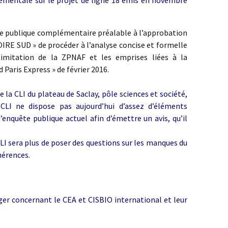
nnementale sur le projet de ligne 18 émis en novembre
te publique complémentaire préalable à l’approbation
IRE SUD » de procéder à l’analyse concise et formelle
limitation de la ZPNAF et les emprises liées à la
 Paris Express » de février 2016.
 la CLI du plateau de Saclay, pôle sciences et société,
CLI ne dispose pas aujourd’hui d’assez d’éléments
’enquête publique actuel afin d’émettre un avis, qu’il
 CLI sera plus de poser des questions sur les manques du
hérences.
nger concernant le CEA et CISBIO international et leur