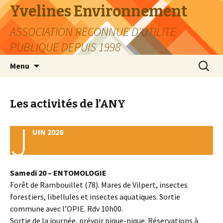
Yvelines Environnement
ASSOCIATION RECONNUE D'UTILITE
PUBLIQUE DEPUIS 1998
Aller
Recherc
Menu
au
contenu
Les activités de l’ANY
J
UIN 2026
Samedi 20 – ENTOMOLOGIE
Forêt de Rambouillet (78). Mares de Vilpert, insectes
forestiers, libellules et insectes aquatiques. Sortie
commune avec l’OPIE. Rdv 10h00.
Sortie de la journée, prévoir pique-nique. Réservations à