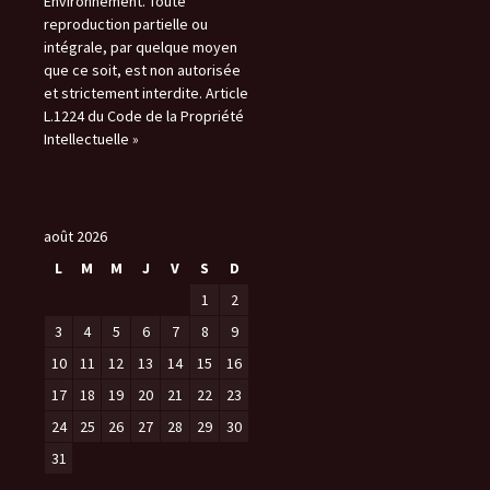
Environnement. Toute
reproduction partielle ou
intégrale, par quelque moyen
que ce soit, est non autorisée
et strictement interdite. Article
L.1224 du Code de la Propriété
Intellectuelle »
août 2026
L
M
M
J
V
S
D
1
2
3
4
5
6
7
8
9
10
11
12
13
14
15
16
17
18
19
20
21
22
23
24
25
26
27
28
29
30
31