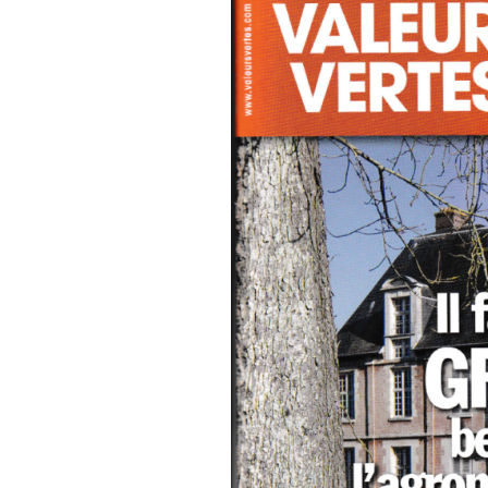
Environnement
St G
AG 2026 & RM 2025
Nettoyage de la Nature !
L’ON
Adhésion
Les animations du « Pôle
Pla
Sciences & Nature »
Hommages
STOP
Soutien aux associations
membres
Atla
com
Les enquêtes publiques
Inon
Visite guidée de
Vall
l’Arboretum
Sauv
Les Serres Botaniques
déco
de Chèvreloup
faïe
!
La saga des hirondelles
rustiques
Rac