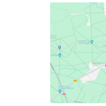
L’Arche des petites
La m
bêtes de Thoiry
Sour
« Sauvez la Planète »
Conf
Nucl
Sensibilisation des
industriels
Le d
Grig
Le 
ZAC 
Quid
de c
Rapp
Vers
des
admi