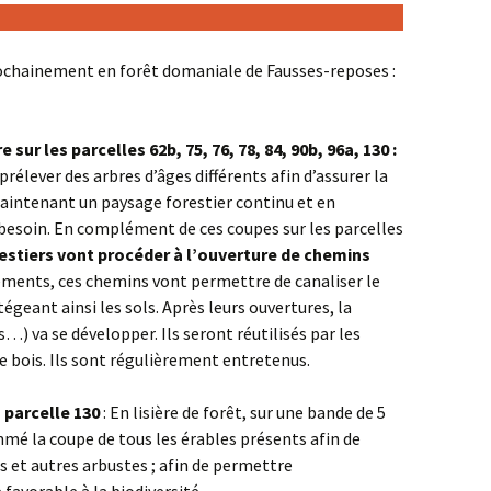
reconquérir
méfaits des
phones portables
« La transition
chainement en forêt domaniale de Fausses-reposes :
énergétique : pourquoi,
comment ? »
GIEC, bientôt le fin de
sur les parcelles 62b, 75, 76, 78, 84, 90b, 96a, 130 :
l’hystérie ? par Claude
BRASSEUR
prélever des arbres d’âges différents afin d’assurer la
maintenant un paysage forestier continu et en
a besoin. En complément de ces coupes sur les parcelles
restiers vont procéder à l’ouverture de chemins
ments, ces chemins vont permettre de canaliser le
égeant ainsi les sols. Après leurs ouvertures, la
) va se développer. Ils seront réutilisés par les
de bois. Ils sont régulièrement entretenus.
a parcelle 130
: En lisière de forêt, sur une bande de 5
mé la coupe de tous les érables présents afin de
rs et autres arbustes ; afin de permettre
 favorable à la biodiversité.