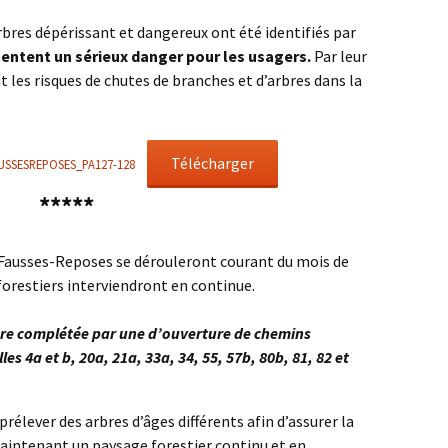
arbres dépérissant et dangereux ont été identifiés par
sentent un sérieux danger pour les usagers.
Par leur
 les risques de chutes de branches et d’arbres dans la
Télécharger
USSESREPOSES_PA127-128
*****
Fausses-Reposes se dérouleront courant du mois de
 forestiers interviendront en continue.
ière complétée par une d’ouverture de chemins
lles
4a et b, 20a, 21a, 33a, 34, 55, 57b, 80b, 81, 82 et
 prélever des arbres d’âges différents afin d’assurer la
maintenant un paysage forestier continu et en