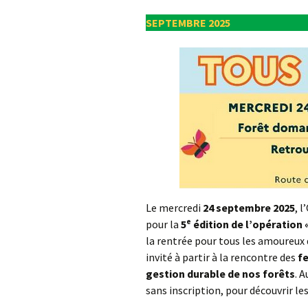
Environnement
St G
SEPTEMBRE 2025
AG 2026 & RM 2025
Nettoyage de la Nature !
L’ON
Adhésion
Les animations du « Pôle
Pla
Sciences & Nature »
Hommages
STOP
Soutien aux associations
membres
Atla
com
Les enquêtes publiques
Inon
Visite guidée de
Vall
l’Arboretum
Le mercredi
24 septembre 2025
, 
Sauv
pour la
5ᵉ édition de l’opération 
Les Serres Botaniques
déco
de Chèvreloup
faïe
la rentrée pour tous les amoureux d
!
invité à partir à la rencontre des
f
La saga des hirondelles
gestion durable de nos forêts
. 
rustiques
Rac
sans inscription, pour découvrir les