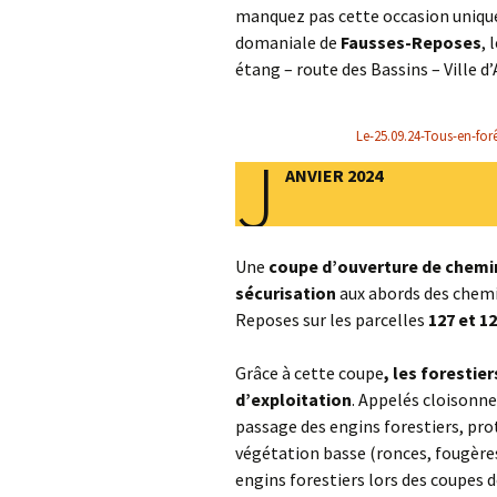
manquez pas cette occasion unique 
domaniale de
Fausses-Reposes
, 
étang – route des Bassins – Ville d’
Le-25.09.24-Tous-en-fo
J
ANVIER 2024
Une
coupe d’ouverture de chemi
sécurisation
aux abords des chemi
Reposes sur les parcelles
127 et 1
Grâce à cette coupe
, les forestie
d’exploitation
. Appelés cloisonn
passage des engins forestiers, prot
végétation basse (ronces, fougères…
engins forestiers lors des coupes d