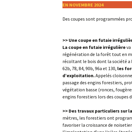
EN NOVEMBRE 2024
Les 
télé
Des coupes sont programmées pro
>> Une coupe en futaie irrégulière 
La coupe en futaie irrégulière
va 
régénération de la forêt tout en 
récoltant le bois dont la société 
62b, 78, 84, 90b, 96a et 130,
les fo
d’exploitation.
Appelés cloisonne
passage des engins forestiers, prot
végétation basse (ronces, fougères…
engins forestiers lors des coupes 
>> Des travaux particuliers sur l
mètres, les forestiers ont program
favoriser la croissance de noisetie
l’implantation d’une lisière étagée