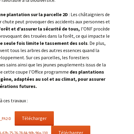
ne plantation sur la parcelle 2D
: Les châtaigniers de
ur chute peut provoquer des accidents aux personnes et
forêt et d’assurer la sécurité de tous,
l’ONF procède
rovoquant des trouées dans la forêt, ce qui impacte le
e seule fois limite le tassement des sols
. De plus,
rvent tous les arbres des autres essences quand la
eloppement. Sur ces parcelles, les forestiers
s sains ainsi que les jeunes peuplements issus de la
 de cette coupe l’Office programme
des plantations
gène, adaptées au sol et au climat, pour assurer
nérations futures.
 ces travaux :
Télécharger
_PA2-D
Télécharger
62b-75-76-78-84-90b-96a-130