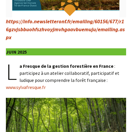
https://info.newsletteronf.fr/emailing/60156/677/r1
6gzvjsbbuohfszhvoyjmvhgaavbuemuju/emailing.as
px
JUIN 2025
L
a Fresque de la gestion forestière en France
:
participez à un atelier collaboratif, participatif et
ludique pour comprendre la forêt française :
www.sylvafresque.fr