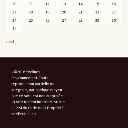
10
11
12
13
14
15
16
17
18
19
20
21
22
23
24
25
26
27
28
29
30
31
« Juil
« ©2016 Yvelines
Environnement. Toute
reproduction partielle ou
intégrale, par quelque moyen
que ce soit, est non autorisée
et strictement interdite. Article
L.1224 du Code de la Propriété
Intellectuelle »