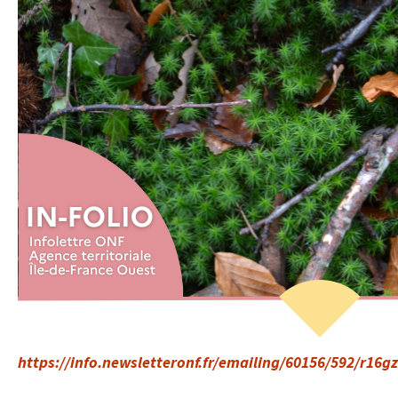
https://info.newsletteronf.fr/emailing/60156/592/r