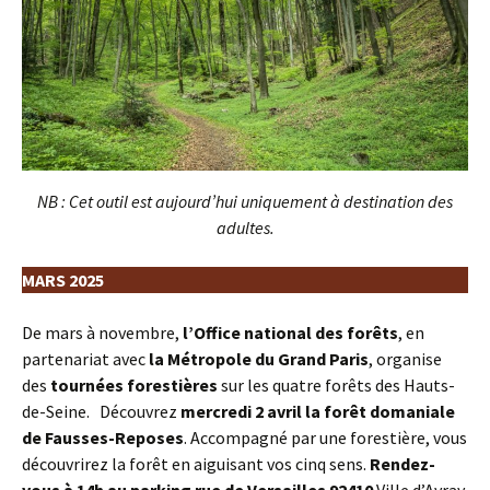
NB : Cet outil est aujourd’hui uniquement à destination des
adultes.
MARS 2025
De mars à novembre,
l’Office national des forêts
, en
partenariat avec
la Métropole du Grand Paris
, organise
des
tournées forestières
sur les quatre forêts des Hauts-
de-Seine. Découvrez
mercredi 2 avril la forêt domaniale
de Fausses-Reposes
. Accompagné par une forestière, vous
découvrirez la forêt en aiguisant vos cinq sens.
Rendez-
vous à 14h au parking rue de Versailles 92410
Ville d’Avray