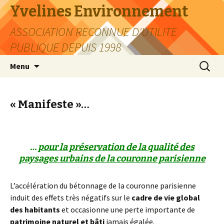
Yvelines Environnement
ASSOCIATION RECONNUE D'UTILITE
PUBLIQUE DEPUIS 1998
Aller
Recherc
Menu
au
contenu
« Manifeste »…
…
pour la préservation de la qualité des
paysages urbains de la couronne parisienne
L’accélération du bétonnage de la couronne parisienne
induit des effets très négatifs sur le
cadre de vie global
des habitants
et occasionne une perte importante de
patrimoine naturel et bâti
jamais égalée.