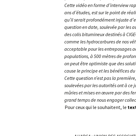
L’Arche des petites
La m
Cette vidéo en forme d’interview rap
bêtes de Thoiry
Sour
ans d’études, est sur le point de réal
« Sauvez la Planète »
Conf
qu’il serait profondément injuste d’e
Nucl
question en date, soulevée par les au
Sensibilisation des
des colis bitumineux destinés à CIGE
industriels
Le d
comme les hydrocarbures de nos véhicu
acceptable pour les entreposages act
Grig
populations, à 500 mètres de profond
on peut être optimiste que des soluti
Le 
cause le principe et les bénéfices du 
Cette question n’est pas la première,
ZAC 
soulevées par les autorités ont à ce 
Quid
mûries et mises en œuvre par des f
de c
grand temps de nous engager collect
Pour ceux qui le souhaitent, le
tex
Rapp
Vers
des
admi