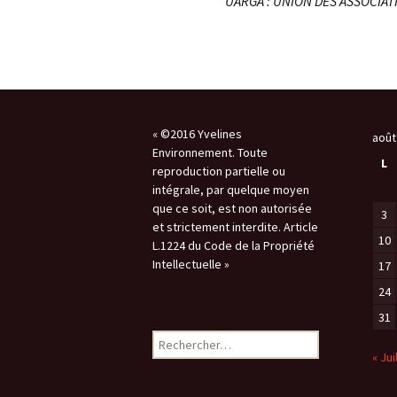
* UARGA :
UNION DES ASSOCIAT
Les 
télé
« ©2016 Yvelines
août
Environnement. Toute
L
reproduction partielle ou
intégrale, par quelque moyen
que ce soit, est non autorisée
3
et strictement interdite. Article
10
L.1224 du Code de la Propriété
Intellectuelle »
17
24
31
Rechercher :
« Jui