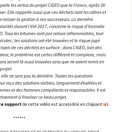
inute Chauves-
Germain-en-Laye
pelle les vertus du projet CIGEO que la France, après 30
is
Le 
Louveciennes et son
En Forêt Domaniale de
Énergies Renouvelables
Réorganisation du verg
iser. Elle rappelle aussi que ces déchets sont les nôtres et
Aqueduc
Enquête publique à Triel
Versailles
français
érence sur le
sur Seine…
n laisser la gestion à nos successeurs. La dernière
éaire
Bio Yvelines Services
torités durant l’été 2017, concerne le risque d’incendie
« L’Homme contre la
Enquête publique à
Le Traitement de l’Eau
Nature »
O. Tous les bitumes sont par nature inflammables, tout
ossier EOLIEN
Maurepas…
Victoire inédite !
Projet de Plan Climat Air
les ; les solutions ont été trouvées et le risque jugé
Energie Territorial
Comment fonctionne
Histoire de l’eau dans le
uels de ces déchets en surface ; dans CIGEO, loin des
non 2000
une usine d’épuration ?
Le Domaine de Grignon
Yvelines
réquisitionné
Le Domaine de Pion
eur, le problème est certes différent et complexe, mais
ons seront là aussi trouvées sans que ne soient remis en
SDRIF-E
L’eau, élément
Natura 2000…
indispensable
projet.
 elle ne sera pas la dernière. Toutes les questions
de Satory Ouest
Signature de la Charte de
jour reçu des solutions viables, longuement étudiées et
la ZPNAF
 des terres excavées
emmes et des hommes compétents et responsables. Il est
hantier ?
ivement à finaliser ce beau projet.
Thoiry : la méthanisation
te support
de cette vidéo est accessible en cliquant
ici
el des sites classés
Déchets nucléaires : la
belle histoire de CIGEO
******
 une simplification
 démarches
nistratives…
Versailles, une nature à