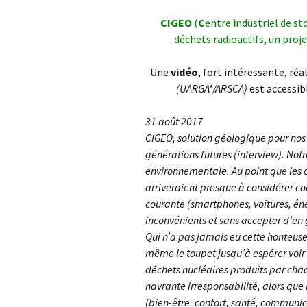
Environnement
St G
CIGEO
(
C
entre
i
ndustriel de s
AG 2026 & RM 2025
déchets radioactifs, un proj
Nettoyage de la Nature !
L’ON
Adhésion
Une
vidéo
, fort intéressante, réa
Les animations du « Pôle
Pla
Sciences & Nature »
(UARGA*/ARSCA)
est accessib
Hommages
STOP
Soutien aux associations
31 août 2017
membres
Atla
CIGEO, solution géologique pour nos 
com
générations futures (interview). Not
Les enquêtes publiques
environnementale. Au point que les
Inon
Visite guidée de
Vall
arriveraient presque à considérer 
l’Arboretum
courante (smartphones, voitures, éner
Sauv
inconvénients et sans accepter d’en 
Les Serres Botaniques
déco
Qui n’a pas jamais eu cette honteuse
de Chèvreloup
faïe
!
même le toupet jusqu’à espérer voir 
La saga des hirondelles
déchets nucléaires produits par cha
rustiques
Rac
navrante irresponsabilité, alors que l
(bien-être, confort, santé, communic