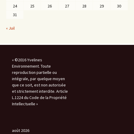
24
25
26
27
28
29
30
31
« Juil
« ©2016 Yvelines
Environnement. Toute
reproduction partielle ou
intégrale, par quelque moyen
que ce soit, est non autorisée
et strictement interdite. Article
L.1224 du Code de la Propriété
Intellectuelle »
août 2026