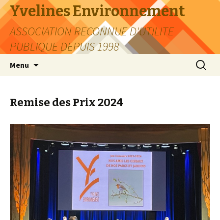
Yvelines Environnement
ASSOCIATION RECONNUE D'UTILITE
PUBLIQUE DEPUIS 1998
Aller
Recherc
Menu
au
contenu
Remise des Prix 2024