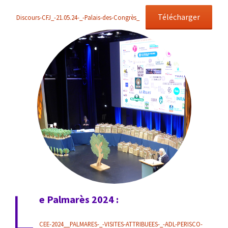
Télécharger
Discours-CFJ_-21.05.24-_-Palais-des-Congrès_
L
e Palmarès 2024 :
CEE-2024__PALMARES-_-VISITES-ATTRIBUEES-_-ADL-PERISCO-