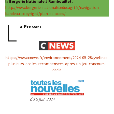
la
Bergerie Nationale à Rambouillet
:
http://www.bergerie-nationale.educagri.fr/navigation-
bandeau-copyright/plan-et-acces/
L
a Presse :
https://www.cnews.fr/environnement/2024-05-28/yvelines-
plusieurs-ecoles-recompensees-apres-un-jeu-concours-
dedie
du 5 juin 2024