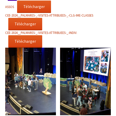
Télécharger
ASSOS
CEE-2024__PALMARES-_-VISITES-ATTRIBUEES-_-CLG-IME-CLASSES
Télécharger
CEE-2024__PALMARES-_-VISITES-ATTRIBUEES-_-INDIV.
Télécharger