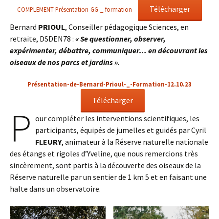
Télécharger
COMPLEMENT-Présentation-GG-_-formation
Bernard
PRIOUL
, Conseiller pédagogique Sciences, en
retraite, DSDEN78 :
« Se questionner, observer,
expérimenter, débattre, communiquer… en découvrant les
oiseaux de nos parcs et jardins »
.
Présentation-de-Bernard-Prioul-_-Formation-12.10.23
Télécharger
P
our compléter les interventions scientifiques, les
participants, équipés de jumelles et guidés par Cyril
FLEURY
, animateur à la Réserve naturelle nationale
des étangs et rigoles d’Yveline, que nous remercions très
sincèrement, sont partis à la découverte des oiseaux de la
Réserve naturelle par un sentier de 1 km 5 et en faisant une
halte dans un observatoire.