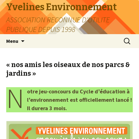
Yvelines Environnement
ASSOCIATION RECONNUE D'UTILITE
PUBLIQUE DEPUIS 1998
Aller
Recherc
Menu
au
contenu
« nos amis les oiseaux de nos parcs &
jardins »
N
otre jeu-concours du Cycle d’éducation à
l’environnement est officiellement lancé !
Il durera 3 mois.