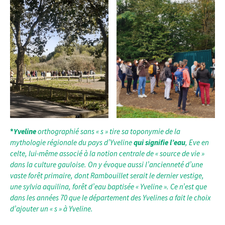
*
Yveline
orthographié sans « s » tire sa toponymie de la
mythologie régionale du pays d’Yveline
qui signifie l’eau
, Eve en
celte, lui-même associé à la notion centrale de « source de vie »
dans la culture gauloise. On y évoque aussi l’ancienneté d’une
vaste forêt primaire, dont Rambouillet serait le dernier vestige,
une sylvia aquilina, forêt d’eau baptisée « Yveline ». Ce n’est que
dans les années 70 que le département des Yvelines a fait le choix
d’ajouter un « s » à Yveline.