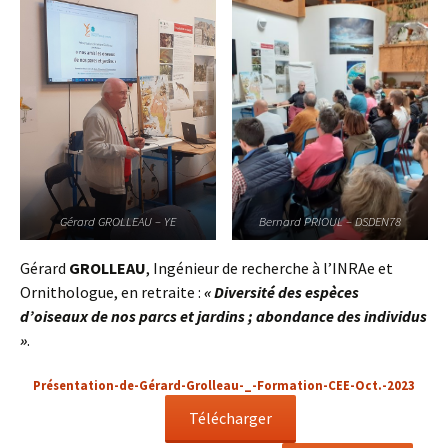
Gérard GROLLEAU – YE
Bernard PRIOUL – DSDEN78
Gérard
GROLLEAU
, Ingénieur de recherche à l’INRAe et
Ornithologue, en retraite :
« Diversité des espèces
d’oiseaux de nos parcs et jardins ; abondance des individus
»
.
Présentation-de-Gérard-Grolleau-_-Formation-CEE-Oct.-2023
Télécharger