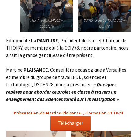
Martine PLAISANCE –
Edmond de La PANOUSE –
DSDEN78
CCIV78
Edmond
de La PANOUSE
, Président du Parc et Château de
THOIRY, et membre élu à la CCIV78, notre partenaire, nous
a fait la grande gentillesse d’être présent.
Martine
PLAISANCE
, Conseillère pédagogique à Versailles
et membre du groupe de travail EDD, sciences et
technologie, DSDEN78, nous a présenter :
« Quelques
repères pour aborder ce projet en classe à travers un
enseignement des Sciences fondé sur l’investigation »
.
Présentation-de-Martine-Plaisance-_-Formation-11.10.23
Télécharger