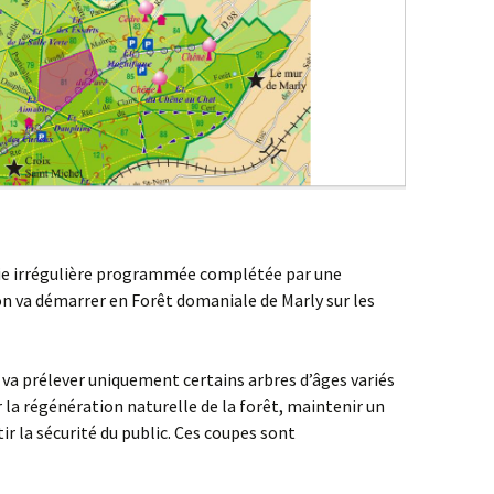
reconquérir
méfaits des
phones portables
« La transition
énergétique : pourquoi,
comment ? »
GIEC, bientôt le fin de
l’hystérie ? par Claude
BRASSEUR
aie irrégulière programmée complétée par une
n va démarrer en Forêt domaniale de Marly sur les
e
va prélever uniquement certains arbres d’âges variés
er la régénération naturelle de la forêt, maintenir un
ir la sécurité du public. Ces coupes sont