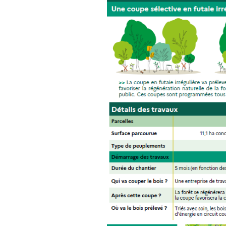
L’Arche des petites
La m
bêtes de Thoiry
Sour
« Sauvez la Planète »
Conf
Nucl
Sensibilisation des
industriels
Le d
Grig
Le 
ZAC 
Quid
de c
Rapp
Vers
des
admi