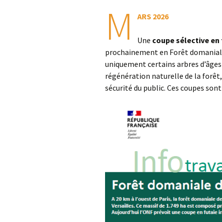
M
Environnement
St G
ARS 2026
AG 2026 & RM 2025
Nettoyage de la Nature !
L’ON
Une
coupe sélective en 
Adhésion
prochainement en Forêt domaniale d
Les animations du « Pôle
Pla
Sciences & Nature »
uniquement certains arbres d’âges v
Hommages
STOP
régénération naturelle de la forêt,
Soutien aux associations
sécurité du public. Ces coupes son
membres
Atla
com
Les enquêtes publiques
Inon
Visite guidée de
Vall
l’Arboretum
Sauv
Les Serres Botaniques
déco
de Chèvreloup
faïe
!
La saga des hirondelles
rustiques
Rac