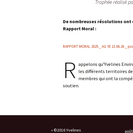
L’Arche des petites
La m
Trophée réalisé p
bêtes de Thoiry
Souri
« Sauvez la Planète »
Confé
De nombreuses résolutions ont é
Nuclé
Rapport Moral :
Sensibilisation des
industriels
Le d
RAPPORT MORAL 2025 _ AG YE 13.06.26 _ pou
Grig
R
Le S
appelons qu’Yvelines Envir
les différents territoires d
ZAC 
membres qui ont la compét
soutien.
Quid
de ch
Rappe
Vers 
des 
admi
« ©2016 Yvelines
août