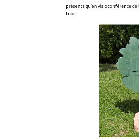
Environnement
St Ge
présents qu’en visioconférence de 
tous.
AG 2026 & RM 2025
Nettoyage de la Nature !
L’ON
Adhésion
Les animations du « Pôle
Plan
Sciences & Nature »
Hommages
STOP 
Soutien aux associations
membres
Atlas
comm
Les enquêtes publiques
Inond
Visite guidée de
Vall
l’Arboretum
Sauvo
Les Serres Botaniques
déco
de Chèvreloup
faïen
!
La saga des hirondelles
rustiques
Racc