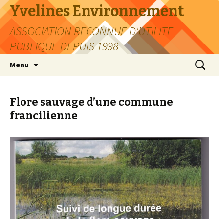
Yvelines Environnement
ASSOCIATION RECONNUE D'UTILITE
PUBLIQUE DEPUIS 1998
Aller
Recherc
Menu
au
contenu
Flore sauvage d’une commune
francilienne