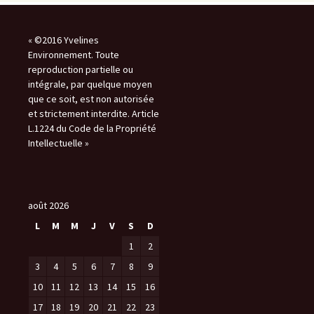
« ©2016 Yvelines
Environnement. Toute
reproduction partielle ou
intégrale, par quelque moyen
que ce soit, est non autorisée
et strictement interdite. Article
L.1224 du Code de la Propriété
Intellectuelle »
août 2026
L
M
M
J
V
S
D
1
2
3
4
5
6
7
8
9
10
11
12
13
14
15
16
17
18
19
20
21
22
23