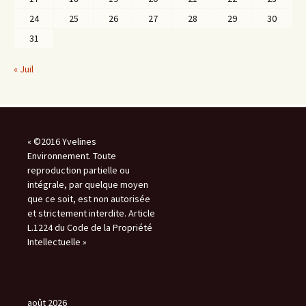
24
25
26
27
28
29
30
31
« Juil
« ©2016 Yvelines
Environnement. Toute
reproduction partielle ou
intégrale, par quelque moyen
que ce soit, est non autorisée
et strictement interdite. Article
L.1224 du Code de la Propriété
Intellectuelle »
août 2026