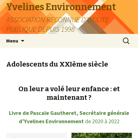
Yvelines Environnement
ASSOCIATION RECONNUE D'UTILITE
PUBLIQUE DEPUIS 1998
Aller
Recherc
Menu
au
contenu
Adolescents du XXIème siècle
On leur a volé leur enfance : et
maintenant ?
Livre de Pascale Gautheret, Secrétaire générale
d’Yvelines Environnement
de 2020 à 2022