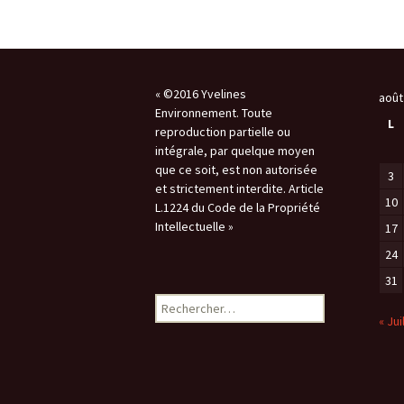
« ©2016 Yvelines
août
Environnement. Toute
L
reproduction partielle ou
intégrale, par quelque moyen
que ce soit, est non autorisée
3
et strictement interdite. Article
10
L.1224 du Code de la Propriété
Intellectuelle »
17
24
31
Rechercher :
« Jui