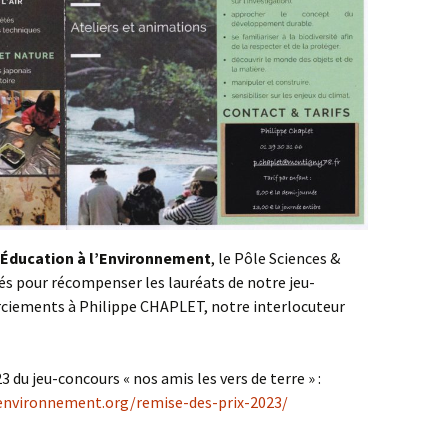
reconquérir
méfaits des
phones portables
« La transition
énergétique : pourquoi,
comment ? »
GIEC, bientôt le fin de
l’hystérie ? par Claude
BRASSEUR
’Éducation à l’Environnement
, le Pôle Sciences &
és pour récompenser les lauréats de notre jeu-
rciements à Philippe CHAPLET, notre interlocuteur
 du jeu-concours « nos amis les vers de terre » :
environnement.org/remise-des-prix-2023/