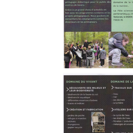
L’Arche des petites
La m
bêtes de Thoiry
Sour
« Sauvez la Planète »
Conf
Nucl
Sensibilisation des
industriels
Le d
Grig
Le S
ZAC 
Quid
de ch
Rappe
Vers 
des 
admi