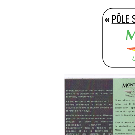
Environnement
St Ge
AG 2026 & RM 2025
Nettoyage de la Nature !
L’ON
Adhésion
Les animations du « Pôle
Plan
Sciences & Nature »
Hommages
STOP 
Soutien aux associations
membres
Atlas
comm
Les enquêtes publiques
Inond
Visite guidée de
Vall
l’Arboretum
Sauv
Les Serres Botaniques
déco
de Chèvreloup
faïen
!
La saga des hirondelles
rustiques
Racc