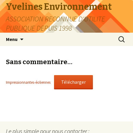
Yvelines Environnement
ASSOCIATION RECONNUE D'UTILITE
PUBLIQUE DEPUIS 1998
Aller
Recherc
Menu
au
contenu
Sans commentaire…
Télécharger
Impressionnantes-éoliennes
Le plus simple pour nous contacter :