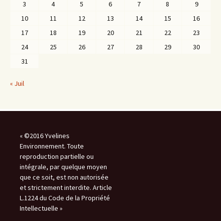
3
4
5
6
7
8
9
10
11
12
13
14
15
16
17
18
19
20
21
22
23
24
25
26
27
28
29
30
31
« Juil
« ©2016 Yvelines
Environnement. Toute
reproduction partielle ou
intégrale, par quelque moyen
que ce soit, est non autorisée
et strictement interdite. Article
L.1224 du Code de la Propriété
Intellectuelle »