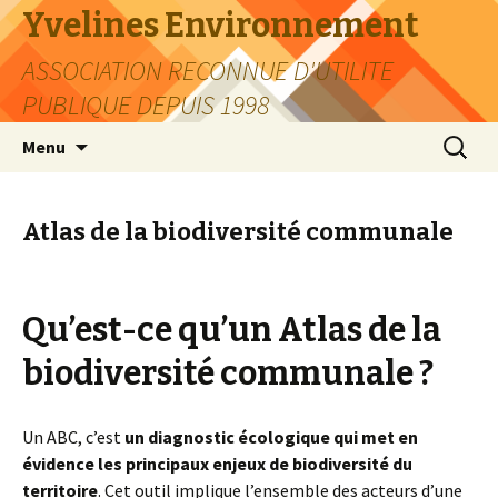
Yvelines Environnement
ASSOCIATION RECONNUE D'UTILITE
PUBLIQUE DEPUIS 1998
Aller
Recherc
Menu
au
contenu
Atlas de la biodiversité communale
Qu’est-ce qu’un Atlas de la
biodiversité communale ?
Un ABC, c’est
un diagnostic écologique qui met en
évidence les principaux enjeux de biodiversité du
territoire
. Cet outil implique l’ensemble des acteurs d’une