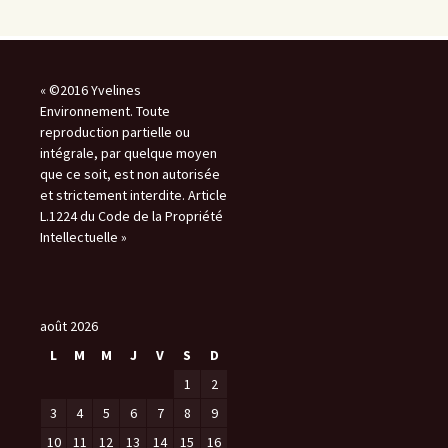
« ©2016 Yvelines
Environnement. Toute
reproduction partielle ou
intégrale, par quelque moyen
que ce soit, est non autorisée
et strictement interdite. Article
L.1224 du Code de la Propriété
Intellectuelle »
août 2026
L
M
M
J
V
S
D
1
2
3
4
5
6
7
8
9
10
11
12
13
14
15
16