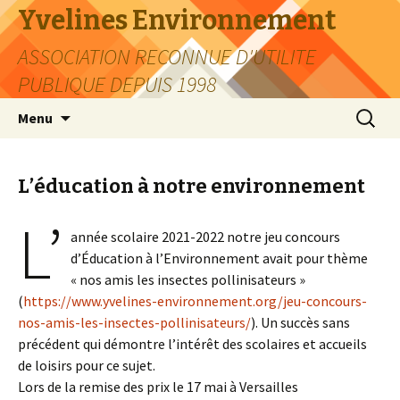
Yvelines Environnement
ASSOCIATION RECONNUE D'UTILITE
PUBLIQUE DEPUIS 1998
Aller
Recherc
Menu
au
contenu
L’éducation à notre environnement
L’
année scolaire 2021-2022 notre jeu concours
d’Éducation à l’Environnement avait pour thème
« nos amis les insectes pollinisateurs »
(
https://www.yvelines-environnement.org/jeu-concours-
nos-amis-les-insectes-pollinisateurs/
). Un succès sans
précédent qui démontre l’intérêt des scolaires et accueils
de loisirs pour ce sujet.
Lors de la remise des prix le 17 mai à Versailles