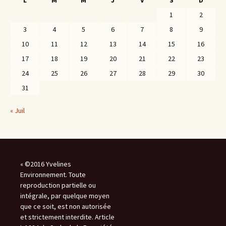
L
M
M
J
V
S
D
1
2
3
4
5
6
7
8
9
10
11
12
13
14
15
16
17
18
19
20
21
22
23
24
25
26
27
28
29
30
31
« Juil
« ©2016 Yvelines
Environnement. Toute
reproduction partielle ou
intégrale, par quelque moyen
que ce soit, est non autorisée
et strictement interdite. Article