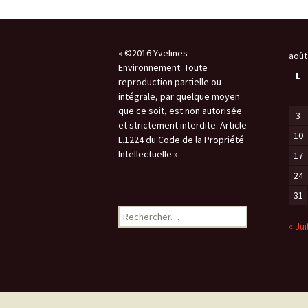
L’Arche des petites
La m
bêtes de Thoiry
Sour
« Sauvez la Planète »
Conf
Nucl
« ©2016 Yvelines
août
Environnement. Toute
Sensibilisation des
L
reproduction partielle ou
industriels
Le d
intégrale, par quelque moyen
que ce soit, est non autorisée
Grig
3
et strictement interdite. Article
10
L.1224 du Code de la Propriété
Le 
Intellectuelle »
17
24
ZAC 
31
Quid
Rechercher :
de c
« Jui
Rapp
Vers
des
admi