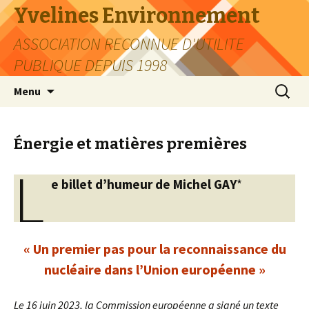
Yvelines Environnement
ASSOCIATION RECONNUE D'UTILITE
PUBLIQUE DEPUIS 1998
Aller
Recherc
Menu
au
contenu
Énergie et matières premières
L
e billet d’humeur de Michel GAY
*
« Un premier pas pour la reconnaissance du
nucléaire dans l’Union européenne »
Le 16 juin 2023, la Commission européenne a signé un texte