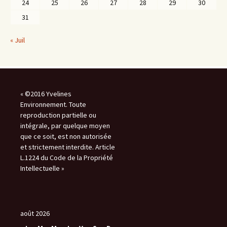
24
25
26
27
28
29
30
31
« Juil
« ©2016 Yvelines
Environnement. Toute
reproduction partielle ou
intégrale, par quelque moyen
que ce soit, est non autorisée
et strictement interdite. Article
L.1224 du Code de la Propriété
Intellectuelle »
août 2026