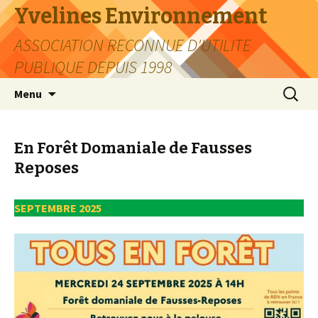
Yvelines Environnement
ASSOCIATION RECONNUE D'UTILITE
PUBLIQUE DEPUIS 1998
Aller
Recherc
Menu
au
contenu
En Forêt Domaniale de Fausses
Reposes
SEPTEMBRE 2025