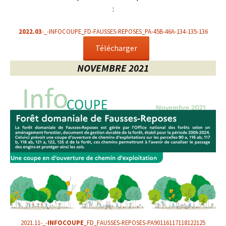
:
2022.03
-_-INFOCOUPE_FD-FAUSSES-REPOSES_PA-45B-46A-134-135-136
Télécharger
NOVEMBRE 2021
2021.11-_-
INFOCOUPE
_FD_FAUSSES-REPOSES-PA90116117118122125