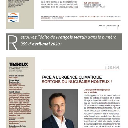
R
etrouvez l’édito de
François Martin
dans le numéro
959 d’
avril-mai 2020
: