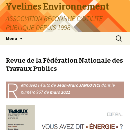
Yvelines Environnement
ASSOCIATION RECONNUE D'UTILITE
PUBLIQUE DEPUIS 1998
Aller
Recherc
Menu
au
contenu
Revue de la Fédération Nationale des
Travaux Publics
R
etrouvez l’édito de
Jean-Marc JANCOVICI
dans le
numéro 967 de
mars 2021