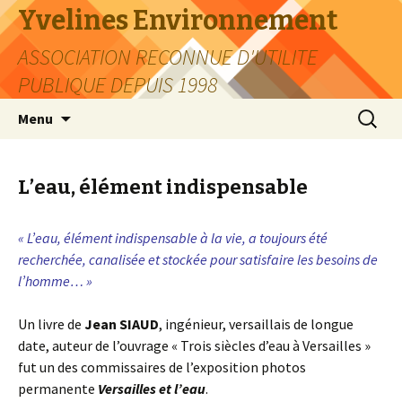
Yvelines Environnement
ASSOCIATION RECONNUE D'UTILITE
PUBLIQUE DEPUIS 1998
Aller
Recherc
Menu
au
contenu
L’eau, élément indispensable
« L’eau, élément indispensable à la vie, a toujours été
recherchée, canalisée et stockée pour satisfaire les besoins de
l’homme… »
Un livre de
Jean SIAUD
, ingénieur, versaillais de longue
date, auteur de l’ouvrage « Trois siècles d’eau à Versailles »
fut un des commissaires de l’exposition photos
permanente
Versailles et l’eau
.