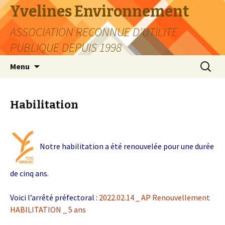
Yvelines Environnement
ASSOCIATION RECONNUE D'UTILITE
PUBLIQUE DEPUIS 1998
Aller
Recherc
Menu
au
contenu
Habilitation
Notre habilitation a été renouvelée pour une durée
de cinq ans.
Voici l’arrêté préfectoral :
2022.02.14 _ AP Renouvellement
HABILITATION _ 5 ans