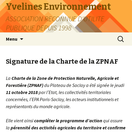
Yvelines Environnement
ASSOCIATION RECONNUE D'UTILITE
PUBLIQUE DEPUIS 1998
Aller
Recherc
Menu
au
contenu
Signature de la Charte de la ZPNAF
La
Charte de la Zone de Protection Naturelle, Agricole et
Forestière (ZPNAF)
du Plateau de Saclay a été signée le jeudi
11 octobre 2018
par l’Etat, les collectivités territoriales
concernées, l’EPA Paris-Saclay, les acteurs institutionnels et
représentants du monde agricole.
Elle vient ainsi
compléter le programme d’action
qui assure
la
pérennité des activités agricoles du territoire et confirme