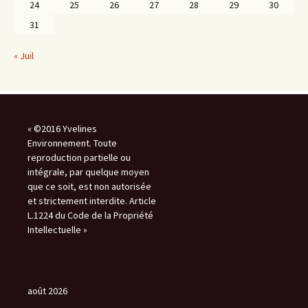
24
25
26
27
28
29
30
31
« Juil
« ©2016 Yvelines
Environnement. Toute
reproduction partielle ou
intégrale, par quelque moyen
que ce soit, est non autorisée
et strictement interdite. Article
L.1224 du Code de la Propriété
Intellectuelle »
août 2026