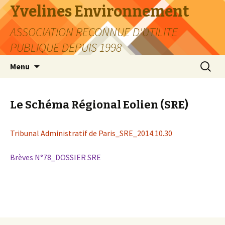
Yvelines Environnement
ASSOCIATION RECONNUE D'UTILITE
PUBLIQUE DEPUIS 1998
Aller
Recherc
Menu
au
contenu
Le Schéma Régional Eolien (SRE)
Tribunal Administratif de Paris_SRE_2014.10.30
Brèves N°78_DOSSIER SRE