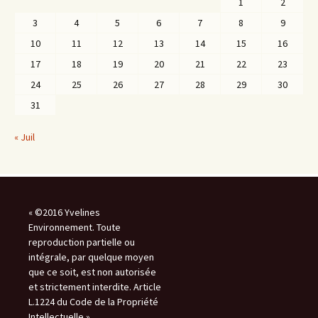
1
2
3
4
5
6
7
8
9
10
11
12
13
14
15
16
17
18
19
20
21
22
23
24
25
26
27
28
29
30
31
« Juil
« ©2016 Yvelines
Environnement. Toute
reproduction partielle ou
intégrale, par quelque moyen
que ce soit, est non autorisée
et strictement interdite. Article
L.1224 du Code de la Propriété
Intellectuelle »