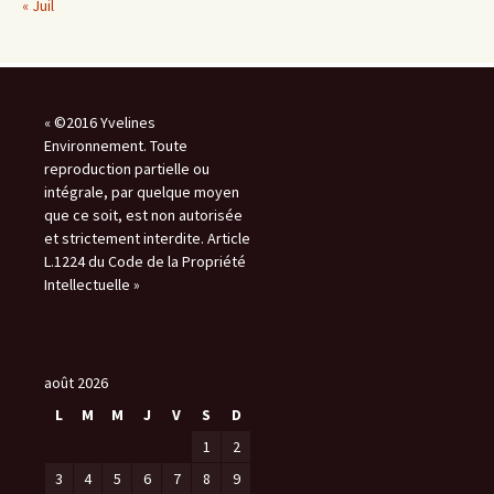
« Juil
« ©2016 Yvelines
Environnement. Toute
reproduction partielle ou
intégrale, par quelque moyen
que ce soit, est non autorisée
et strictement interdite. Article
L.1224 du Code de la Propriété
Intellectuelle »
août 2026
L
M
M
J
V
S
D
1
2
3
4
5
6
7
8
9