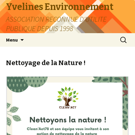
Yvelines Environnement
ASSOCIATION RECONNUE D'UTILITE
PUBLIQUE DEPUIS 1998
Aller
Recherc
Menu
au
contenu
Nettoyage de la Nature !