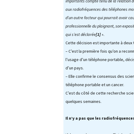
importants compte tenu de la relation do
aux radiofréquences des téléphones mobi
Les 
télé
d’un autre facteur qui pourrait avoir ca
professionnelle du plaignant, son expos
qui s’est déclarée
[1]
».
Cette décision est importante à deux t
– C’est la première fois qu’on a recon
l’usage d’un téléphone portable, déci
d’un pays.
– Elle confirme le consensus des scien
téléphone portable et un cancer.
C’est du côté de cette recherche scient
quelques semaines.
Il n’y a pas que les radiofréquences