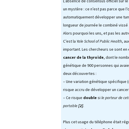
L’absence de consensus officiel sur le
un mystère : ce n’est pas parce que l’
automatiquement développer une tume
longueur de journée le combiné vissé 
Alors pourquoi les uns, et pas les autr
C’est la
Yale School of Public Health
, au
important. Les chercheurs se sont en e
cancer de la thyroïde
, dont le nomb
génétique de 900 personnes qui avaien
deux découvertes :
– Une variation génétique spécifique 
risque accru de développer un cancer 
– Ce risque
double
si
le porteur de ce
portable
[2]
.
Plus cet usage du téléphone était rég