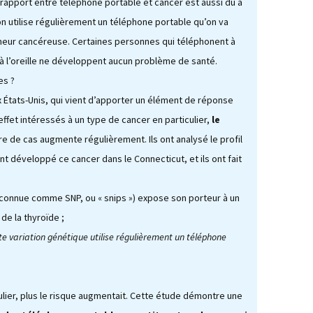
 rapport entre téléphone portable et cancer est aussi dû à
on utilise régulièrement un téléphone portable qu’on va
ur cancéreuse. Certaines personnes qui téléphonent à
à l’oreille ne développent aucun problème de santé.
es ?
x États-Unis, qui vient d’apporter un élément de réponse
ffet intéressés à un type de cancer en particulier,
le
re de cas augmente régulièrement. Ils ont analysé le profil
t développé ce cancer dans le Connecticut, et ils ont fait
(connue comme SNP, ou « snips ») expose son porteur à un
de la thyroïde ;
tte variation génétique utilise régulièrement un téléphone
ulier, plus le risque augmentait. Cette étude démontre une