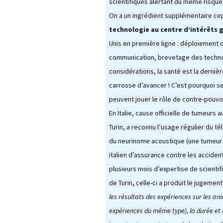
L’Arche des petites
La m
scientifiques alertant du même risque
bêtes de Thoiry
Sour
On a un ingrédient supplémentaire c
technologie au centre d’intérêts 
« Sauvez la Planète »
Conf
Nucl
Unis en première ligne : déploiement de
Sensibilisation des
communication, brevetage des technol
industriels
Le d
considérations, la santé est la derni
Grig
carrosse d’avancer ! C’est pourquoi se
peuvent jouer le rôle de contre-pouvoi
Le 
En Italie, cause officielle de tumeurs a
Turin, a reconnu l’usage régulier du t
ZAC 
du neurinome acoustique (une tumeur 
Quid
italien d’assurance contre les accident
de c
plusieurs mois d’expertise de scienti
Rapp
de Turin, celle-ci a produit le jugement
les résultats des expériences sur les ani
Vers
des
expériences du même type), la durée et l
admi