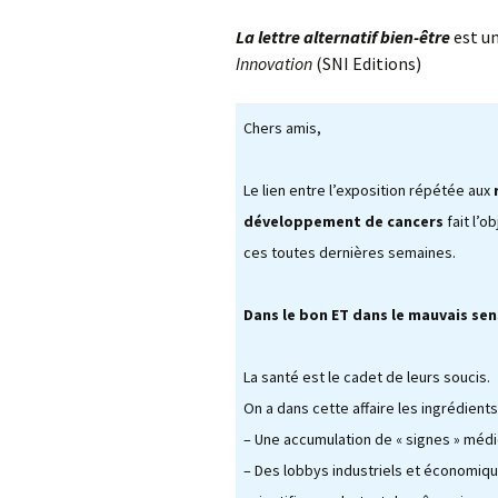
Environnement
St G
La lettre alternatif bien-être
est un
AG 2026 & RM 2025
Innovation
(SNI Editions)
Nettoyage de la Nature !
L’ON
Adhésion
Les animations du « Pôle
Pla
Chers amis,
Sciences & Nature »
Hommages
STOP
Soutien aux associations
Le lien entre l’exposition répétée aux
membres
Atla
développement de cancers
fait l’o
com
Les enquêtes publiques
ces toutes dernières semaines.
Inon
Visite guidée de
Vall
Dans le bon ET dans le mauvais sen
l’Arboretum
Sauv
Les Serres Botaniques
déco
La santé est le cadet de leurs soucis.
de Chèvreloup
faïe
!
On a dans cette affaire les ingrédients
La saga des hirondelles
– Une accumulation de « signes » médic
rustiques
Rac
– Des lobbys industriels et économiqu