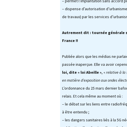
– permet l’implantation sans accord p
– dispense d’autorisation d’urbanisme
de travaux) par les services d’urban
Autrement dit : tournée générale su
France !!
Publiée alors que les médias ne parla
passée inaperçue. Elle va avoir cepe
loi, dite « loi Abeille »
, «
relative à la
en matière d’exposition aux ondes éle
L’ordonnance du 25 mars dernier bafoue
relais. Et cela même au moment où :
– le débat sur les liens entre radio
à être entendu ;
– les dangers sanitaires liés à la 5G 