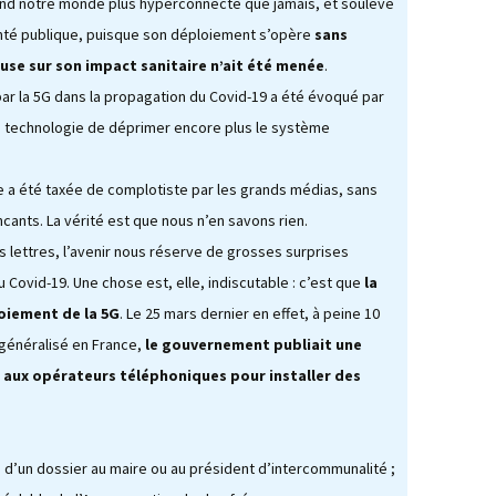
rend notre monde plus hyperconnecté que jamais, et soulève
nté publique, puisque son déploiement s’opère
sans
use sur son impact sanitaire n’ait été menée
.
 par la 5G dans la propagation du Covid-19 a été évoqué par
e technologie de déprimer encore plus le système
Elle a été taxée de complotiste par les grands médias, sans
cants. La vérité est que nous n’en savons rien.
es lettres, l’avenir nous réserve de grosses surprises
Covid-19. Une chose est, elle, indiscutable : c’est que
la
loiement de la 5G
. Le 25 mars dernier en effet, à peine 10
 généralisé en France,
le gouvernement publiait une
aux opérateurs téléphoniques pour installer des
.
n d’un dossier au maire ou au président d’intercommunalité ;