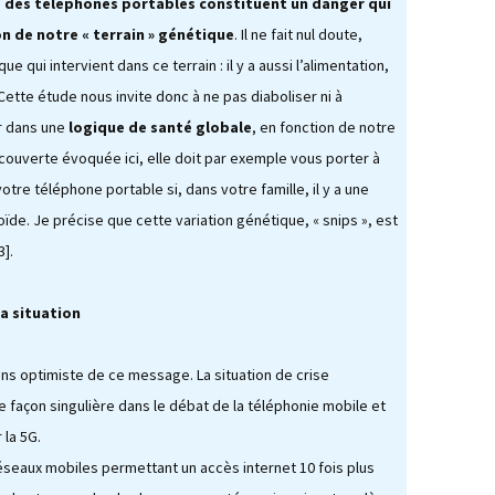
 des téléphones portables constituent un danger qui
n de notre « terrain » génétique
. Il ne fait nul doute,
ue qui intervient dans ce terrain : il y a aussi l’alimentation,
Cette étude nous invite donc à ne pas diaboliser ni à
er dans une
logique de santé globale
, en fonction de notre
découverte évoquée ici, elle doit par exemple vous porter à
otre téléphone portable si, dans votre famille, il y a une
de. Je précise que cette variation génétique, « snips », est
3].
a situation
oins optimiste de ce message. La situation de crise
 façon singulière dans le débat de la téléphonie mobile et
 la 5G.
réseaux mobiles permettant un accès internet 10 fois plus