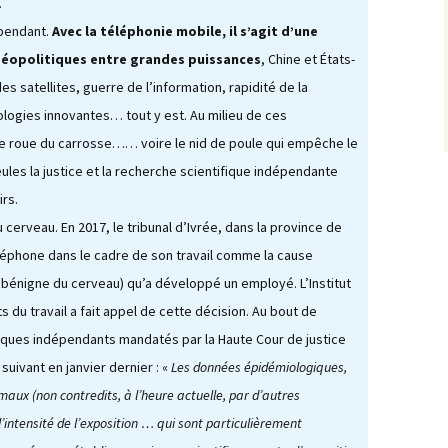
inute Chauves-
Germain-en-Laye
.
is
Le D
ependant.
Louveciennes et son
Avec la téléphonie mobile, il s’agit d’une
En Forêt Domaniale de
Énergies Renouvelables
Réorganisation du verge
Aqueduc
Enquête publique à Triel
Versailles
français
géopolitiques entre grandes puissances
, Chine et États-
érence sur le
sur Seine…
éaire
Bio Yvelines Services
s satellites, guerre de l’information, rapidité de la
« L’Homme contre la
Enquête publique à
Le Traitement de l’Eau
Nature »
ogies innovantes… tout y est. Au milieu de ces
ossier EOLIEN
Maurepas…
Victoire inédite !
Projet de Plan Climat Air
Energie Territorial
ère roue du carrosse…… voire le nid de poule qui empêche le
Comment fonctionne
Histoire de l’eau dans les
non 2000
une usine d’épuration ?
Le Domaine de Grignon
Yvelines
ules la justice et la recherche scientifique indépendante
réquisitionné
Le Domaine de Pion
rs.
SDRIF-E
L’eau, élément
Natura 2000…
indispensable
u cerveau. En 2017, le tribunal d’Ivrée, dans la province de
éléphone dans le cadre de son travail comme la cause
de Satory Ouest
Signature de la Charte de
bénigne du cerveau) qu’a développé un employé. L’Institut
la ZPNAF
 des terres excavées
s du travail a fait appel de cette décision. Au bout de
hantier ?
Thoiry : la méthanisation
fiques indépendants mandatés par la Haute Cour de justice
el des sites classés
 suivant en janvier dernier : «
Les données épidémiologiques,
Déchets nucléaires : la
belle histoire de CIGEO
maux (non contredits, à l’heure actuelle, par d’autres
 une simplification
 démarches
’intensité de l’exposition … qui sont particulièrement
nistratives…
Versailles, une nature à