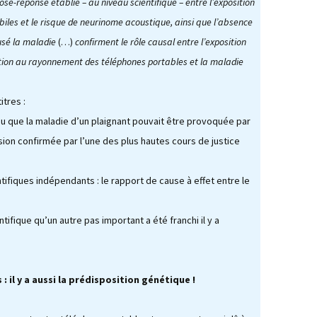
se-réponse établie – au niveau scientifique – entre l’exposition
reconquérir
les et le risque de neurinome acoustique, ainsi que l’absence
méfaits des
phones portables
« La transition
usé la maladie
(…)
confirment le rôle causal entre l’exposition
énergétique : pourquoi,
comment ? »
ition au rayonnement des téléphones portables et la maladie
GIEC, bientôt le fin de
l’hystérie ? par Claude
itres :
BRASSEUR
nu que la maladie d’un plaignant pouvait être provoquée par
sion confirmée par l’une des plus hautes cours de justice
tifiques indépendants : le rapport de cause à effet entre le
ifique qu’un autre pas important a été franchi il y a
 : il y a aussi la prédisposition génétique !