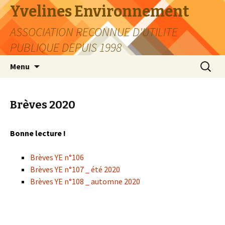
Yvelines Environnement
ASSOCIATION RECONNUE D'UTILITE
PUBLIQUE DEPUIS 1998
Aller
Recherc
Menu
au
contenu
Brèves 2020
Bonne lecture !
Brèves YE n°106
Brèves YE n°107 _ été 2020
Brèves YE n°108 _ automne 2020