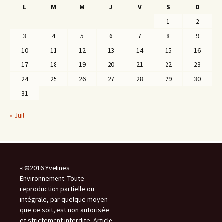
L
M
M
J
V
S
D
1
2
3
4
5
6
7
8
9
10
11
12
13
14
15
16
17
18
19
20
21
22
23
24
25
26
27
28
29
30
31
« Juil
« ©2016 Yvelines
Environnement. Toute
reproduction partielle ou
intégrale, par quelque moyen
que ce soit, est non autorisée
et strictement interdite. Article