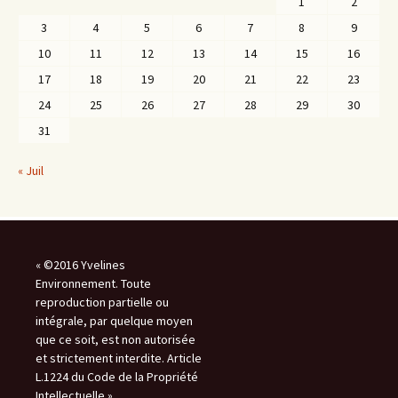
1
2
3
4
5
6
7
8
9
10
11
12
13
14
15
16
17
18
19
20
21
22
23
24
25
26
27
28
29
30
31
« Juil
« ©2016 Yvelines
Environnement. Toute
reproduction partielle ou
intégrale, par quelque moyen
que ce soit, est non autorisée
et strictement interdite. Article
L.1224 du Code de la Propriété
Intellectuelle »