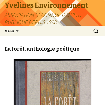
Yvelines Environnement
ASSOCIATION RECONNUE D'UTILITE
PUBLIQUE DEPUIS 1998
Aller
Recherc
Menu
au
contenu
La forêt, anthologie poétique