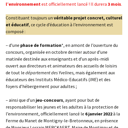
l’environnement
est officiellement lancé ! Il durera
3 mois
.
Constituant toujours un
véritable projet concret, culturel
et éducatif
, ce cycle d’éducation à l’environnement est
composé :
– d’une
phase de formation
*, en amont de l’ouverture du
concours, organisée en octobre dernier autour d’une
matinée destinée aux enseignants et d’un après-midi
ouvert aux directeurs et animateurs des accueils de loisirs
de tout le
département des Yvelines
, mais également aux
éducateurs des Instituts Médico-Educatifs (
IME
) et des
foyers d’hébergement pour adultes ;
– ainsi que d’un
jeu-concours
, ayant pour but de
responsabiliser les jeunes et les adultes à la protection de
l’environnement, officiellement lancé le
6 janvier 2022
à la
Ferme du Manet de Montigny-le-Bretonneux, en présence
de Monsieur Lorrain MERCKAERT, Maire de Montigny et de