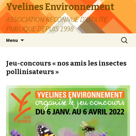
Yvelines Environnement
ASSOCIATION RECONNUE D'UTILITE
PUBLIQUE DEPUIS 1998
Aller
Recherc
Menu
au
contenu
Jeu-concours « nos amis les insectes
pollinisateurs »