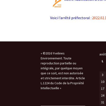
Environnement
St Ge
AG 2026 & RM 2025
Nettoyage de la Nature !
L’ON
Voici l’arrêté préfectoral :
2022.02.
Adhésion
Les animations du « Pôle
Plan
Sciences & Nature »
Hommages
STOP 
Soutien aux associations
membres
Atlas
comm
Les enquêtes publiques
« ©2016 Yvelines
août
Environnement. Toute
Inond
L
reproduction partielle ou
Visite guidée de
Vall
l’Arboretum
intégrale, par quelque moyen
que ce soit, est non autorisée
Sauvo
3
Les Serres Botaniques
déco
et strictement interdite. Article
de Chèvreloup
faïen
10
L.1224 du Code de la Propriété
!
Intellectuelle »
17
La saga des hirondelles
24
rustiques
Racc
31