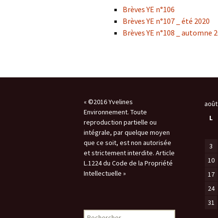
Environnement
St G
Brèves YE n°106
Brèves YE n°107 _ été 2020
AG 2026 & RM 2025
Nettoyage de la Nature !
L’ON
Brèves YE n°108 _ automne 
Adhésion
Les animations du « Pôle
Pla
Sciences & Nature »
Hommages
STOP
Soutien aux associations
membres
Atla
« ©2016 Yvelines
com
août
Les enquêtes publiques
Environnement. Toute
L
reproduction partielle ou
Inon
Visite guidée de
Vall
intégrale, par quelque moyen
l’Arboretum
que ce soit, est non autorisée
3
et strictement interdite. Article
Sauv
Les Serres Botaniques
déco
10
L.1224 du Code de la Propriété
de Chèvreloup
faïe
Intellectuelle »
17
!
24
La saga des hirondelles
rustiques
Rac
31
Rechercher :