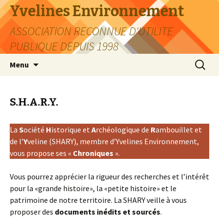
Yvelines Environnement
ASSOCIATION RECONNUE D'UTILITE
PUBLIQUE DEPUIS 1998
Aller
Recherc
Menu
au
contenu
S.H.A.R.Y.
La
S
ociété
H
istorique et
A
rchéologique de
R
ambouillet et
de l’
Y
veline (SHARY), membre d’Yvelines Environnement,
vous propose ses «
Chroniques
».
Vous pourrez apprécier la rigueur des recherches et l’intérêt
pour la «grande histoire», la «petite histoire» et le
patrimoine de notre territoire. La SHARY veille à vous
proposer des
documents inédits et sourcés
.