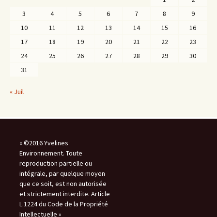
3
4
5
6
7
8
9
10
11
12
13
14
15
16
17
18
19
20
21
22
23
24
25
26
27
28
29
30
31
« Juil
« ©2016 Yvelines
Environnement. Toute
reproduction partielle ou
intégrale, par quelque moyen
que ce soit, est non autorisée
et strictement interdite. Article
L.1224 du Code de la Propriété
Intellectuelle »