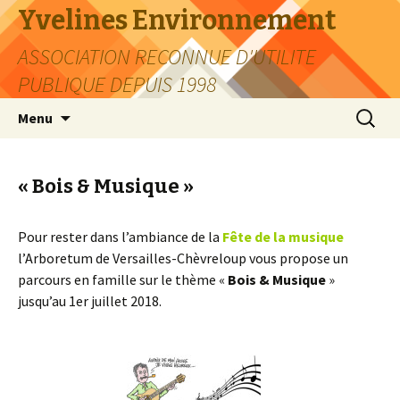
Yvelines Environnement
ASSOCIATION RECONNUE D'UTILITE
PUBLIQUE DEPUIS 1998
Aller
Recherc
Menu
au
contenu
« Bois & Musique »
Pour rester dans l’ambiance de la
Fête de la musique
l’Arboretum de Versailles-Chèvreloup vous propose un
parcours en famille sur le thème «
Bois & Musique
»
jusqu’au 1er juillet 2018.