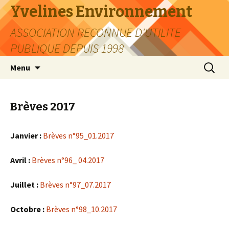
Yvelines Environnement
ASSOCIATION RECONNUE D'UTILITE
PUBLIQUE DEPUIS 1998
Aller
Recherc
Menu
au
contenu
Brèves 2017
Janvier :
Brèves n°95_01.2017
Avril :
Brèves n°96_ 04.2017
Juillet :
Brèves n°97_07.2017
Octobre :
Brèves n°98_10.2017