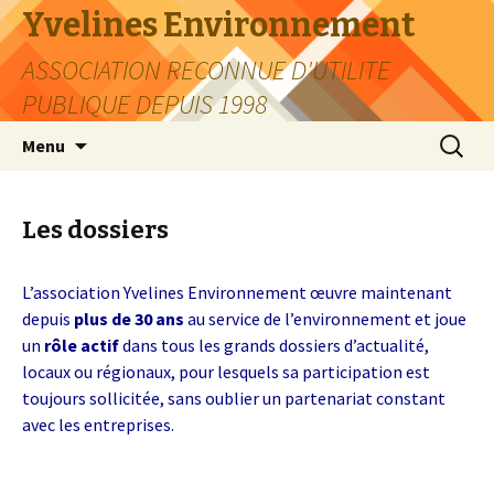
Yvelines Environnement
ASSOCIATION RECONNUE D'UTILITE
PUBLIQUE DEPUIS 1998
Aller
Recherc
Menu
au
contenu
Les dossiers
L’association Yvelines Environnement œuvre maintenant
depuis
plus de 30 ans
au service de l’environnement et joue
un
rôle actif
dans tous les grands dossiers d’actualité,
locaux ou régionaux, pour lesquels sa participation est
toujours sollicitée, sans oublier un partenariat constant
avec les entreprises.